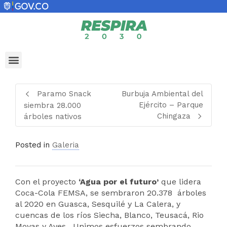
Paramo Snack
Burbuja Ambiental del
Ejército – Parque
siembra 28.000
Chingaza
árboles nativos
Posted in
Galeria
Con el proyecto
‘Agua por el futuro’
que lidera
Coca-Cola FEMSA, se sembraron 20.378 árboles
al 2020 en Guasca, Sesquilé y La Calera, y
cuencas de los ríos Siecha, Blanco, Teusacá, Rio
Moyas y Aves. Unimos esfuerzos sembrando