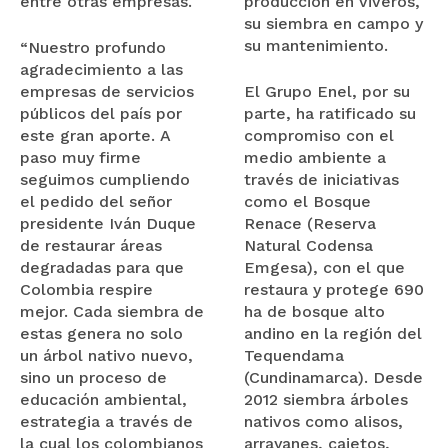
entre otras empresas.
producción en viveros,
su siembra en campo y
su mantenimiento.
“Nuestro profundo
agradecimiento a las
empresas de servicios
El Grupo Enel, por su
públicos del país por
parte, ha ratificado su
este gran aporte. A
compromiso con el
paso muy firme
medio ambiente a
seguimos cumpliendo
través de iniciativas
el pedido del señor
como el Bosque
presidente Iván Duque
Renace (Reserva
de restaurar áreas
Natural Codensa
degradadas para que
Emgesa), con el que
Colombia respire
restaura y protege 690
mejor. Cada siembra de
ha de bosque alto
estas genera no solo
andino en la región del
un árbol nativo nuevo,
Tequendama
sino un proceso de
(Cundinamarca). Desde
educación ambiental,
2012 siembra árboles
estrategia a través de
nativos como alisos,
la cual los colombianos
arrayanes, cajetos,